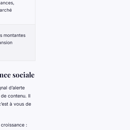
lances,
marché
es montantes
ansion
nce sociale
nal d’alerte
de contenu. Il
c’est à vous de
e croissance :