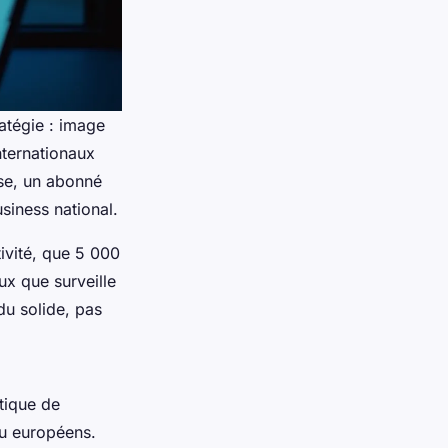
ratégie : image
nternationaux
rse, un abonné
siness national.
ivité, que 5 000
ux que surveille
du solide, pas
tique de
u européens.