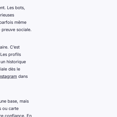
nt. Les bots,
érieuses
t parfois même
e preuve sociale.
aire. C’est
 Les profils
 un historique
ale dès le
Instagram
dans
 une base, mais
s ou carte
ire confiance. En