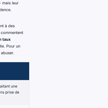
- mais leur
idence.
nt à des
t, commentent
n taux
lle. Pour un
 abuser.
aitant une
ans prise de