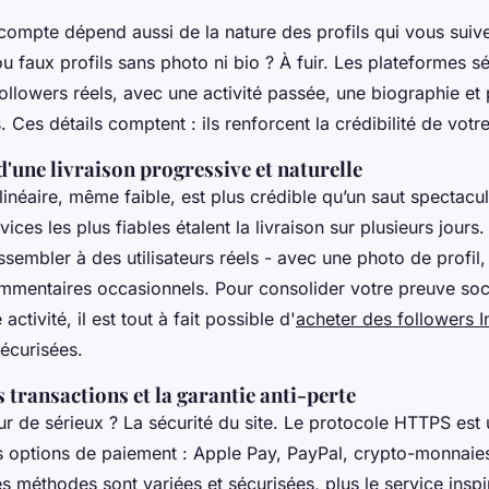
n compte dépend aussi de la nature des profils qui vous suive
 faux profils sans photo ni bio ? À fuir. Les plateformes s
ollowers réels, avec une activité passée, une biographie e
. Ces détails comptent : ils renforcent la crédibilité de votr
'une livraison progressive et naturelle
inéaire, même faible, est plus crédible qu’un saut spectacul
ices les plus fiables étalent la livraison sur plusieurs jours.
ssembler à des utilisateurs réels - avec une photo de profil,
ommentaires occasionnels. Pour consolider votre preuve soci
ctivité, il est tout à fait possible d'
acheter des followers 
écurisées.
s transactions et la garantie anti-perte
ur de sérieux ? La sécurité du site. Le protocole HTTPS est
les options de paiement : Apple Pay, PayPal, crypto-monnaie
es méthodes sont variées et sécurisées, plus le service insp