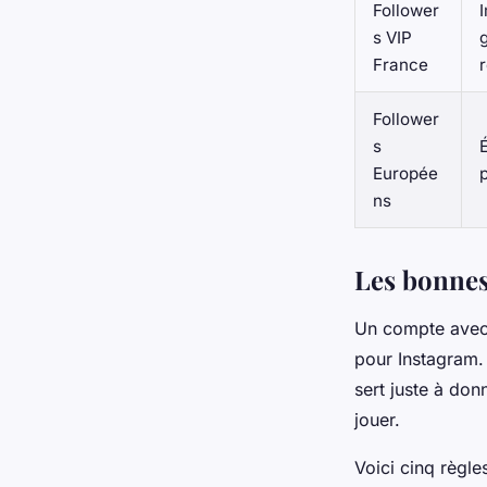
Follower
s VIP
France
Follower
s
É
Europée
ns
Les bonnes
Un compte avec 1
pour Instagram. 
sert juste à don
jouer.
Voici cinq règles