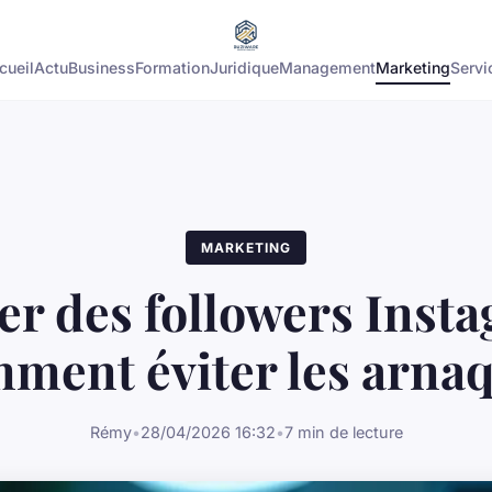
cueil
Actu
Business
Formation
Juridique
Management
Marketing
Servi
MARKETING
er des followers Insta
ment éviter les arna
Rémy
•
28/04/2026 16:32
•
7 min de lecture