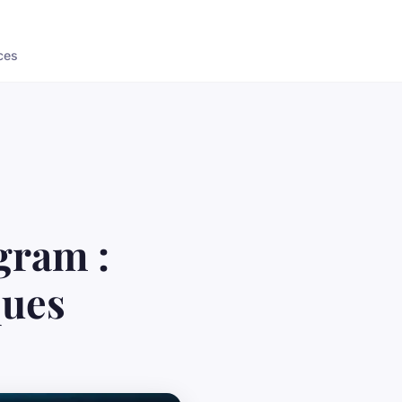
ces
gram :
ques