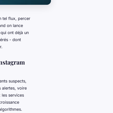
tel flux, percer
uand on lance
qui ont déjà un
érés - dont
r.
 Instagram
ments suspects,
alertes, voire
z les services
 croissance
algorithmes.