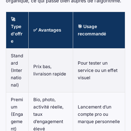
organique, ce qui passe bien auprès de l’algorithme.
🚀
Type
🎯 Usage
✅ Avantages
d'offr
recommandé
e
Stand
ard
Pour tester un
Prix bas,
(Inter
service ou un effet
livraison rapide
natio
visuel
nal)
Premi
Bio, photo,
um
activité réelle,
Lancement d’un
(Enga
taux
compte pro ou
geme
d’engagement
marque personnelle
nt)
élevé