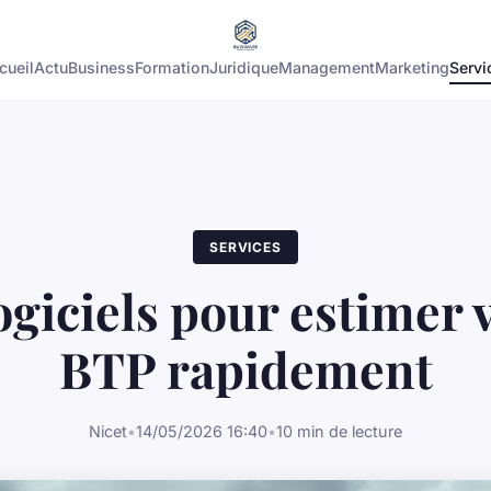
cueil
Actu
Business
Formation
Juridique
Management
Marketing
Servi
SERVICES
ogiciels pour estimer 
BTP rapidement
Nicet
•
14/05/2026 16:40
•
10 min de lecture