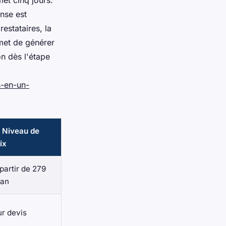
et cinq jours.
onse est
estataires, la
rmet de générer
n dès l'étape
s-en-un-
 Niveau de
ix
partir de 279
/an
ur devis