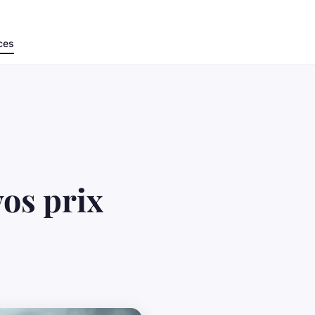
ces
vos prix