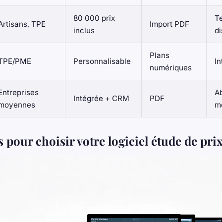
80 000 prix
Te
Artisans, TPE
Import PDF
inclus
di
Plans
TPE/PME
Personnalisable
In
numériques
Entreprises
A
Intégrée + CRM
PDF
moyennes
m
s pour choisir votre logiciel étude de pr