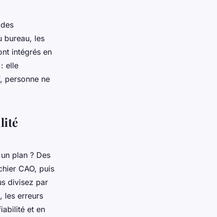
 des
u bureau, les
ont intégrés en
: elle
if, personne ne
lité
un plan ? Des
ichier CAO, puis
us divisez par
, les erreurs
iabilité et en