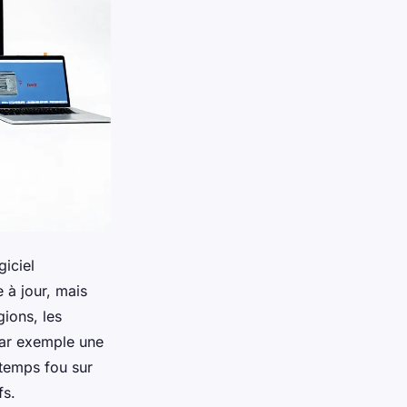
giciel
 à jour, mais
gions, les
par exemple une
temps fou sur
fs.