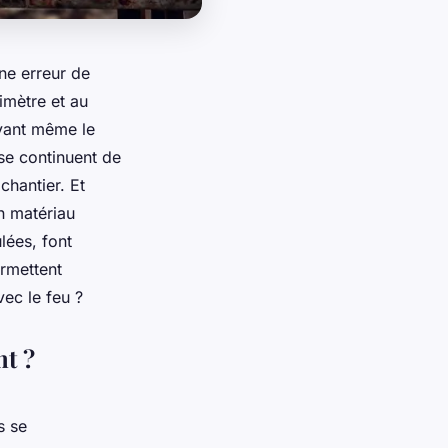
ne erreur de
imètre et au
avant même le
se continuent de
chantier. Et
n matériau
lées, font
ermettent
vec le feu ?
nt ?
s se