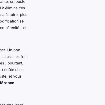
uante, un poste
BTP
élimine ces
 aléatoire, plus
odification se
n sérénité - et
iser. Un bon
s aussi les frais
és : pourtant,
.) coûte cher.
uste, et vous
fférence