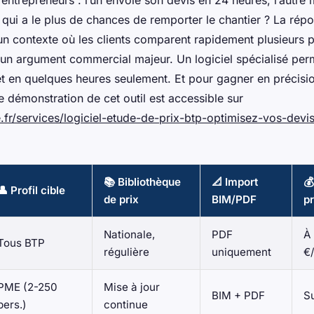
ntrepreneurs : l’un envoie son devis en 24 heures, l’autre m
 qui a le plus de chances de remporter le chantier ? La rép
n contexte où les clients comparent rapidement plusieurs pr
t un argument commercial majeur. Un logiciel spécialisé pe
t en quelques heures seulement. Et pour gagner en précisio
e démonstration de cet outil est accessible sur
e.fr/services/logiciel-etude-de-prix-btp-optimisez-vos-devi
📚 Bibliothèque
📐 Import

👤 Profil cible
de prix
BIM/PDF
pr
Nationale,
PDF
À 
Tous BTP
régulière
uniquement
€
PME (2-250
Mise à jour
BIM + PDF
S
pers.)
continue