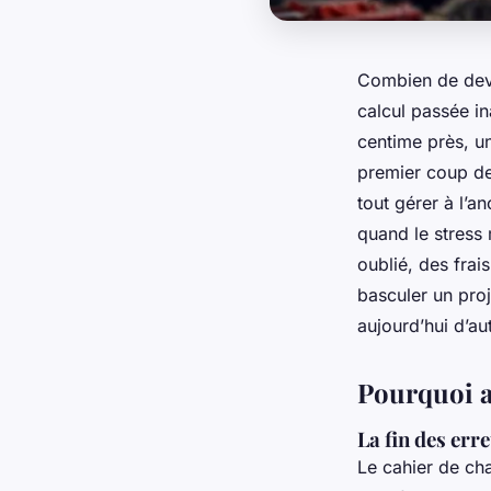
Combien de devi
calcul passée i
centime près, un
premier coup de 
tout gérer à l’an
quand le stress
oublié, des fra
basculer un proj
aujourd’hui d’au
Pourquoi a
La fin des err
Le cahier de cha