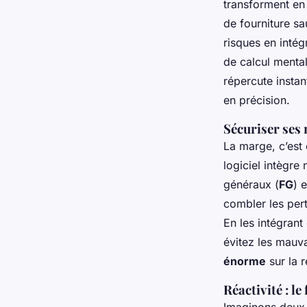
transforment en 
de fourniture s
risques en intég
de calcul mental
répercute insta
en précision.
Sécuriser ses
La marge, c’est 
logiciel intègre
généraux (
FG
) 
combler les pert
En les intégrant
évitez les mauva
énorme
sur la r
Réactivité : le