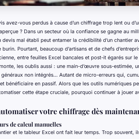
s avez-vous perdus à cause d’un chiffrage trop lent ou d’u
naperçue ? Dans un secteur où la confiance se gagne au mill
 devis mal établi peut entamer la crédibilité d’un chantier 
burin. Pourtant, beaucoup d’artisans et de chefs d’entrepri
cienne, entre feuilles Excel bancales et post-it égarés sur le 
 monte, les oublis aussi : une main-d’œuvre sous-estimée, u
is généraux non intégrés… Autant de micro-erreurs qui, cumu
et bénéficiaire en passif. Alors que les outils numériques p
tomatiser cette étape cruciale, pourquoi continuer à jouer a
utomatiser votre chiffrage dès maintena
eurs de calcul manuelles
ntier et le tableur Excel ont fait leur temps. Trop souvent, il