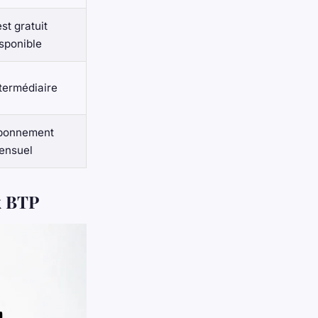
st gratuit
sponible
termédiaire
bonnement
ensuel
ix BTP