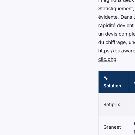
Imaginons deux e
Statistiquement,
évidente. Dans u
rapidité devien
un devis comple
du chiffrage, un
https://buziwar
clic.php
.
🔧
Solution
Batiprix
Graneet