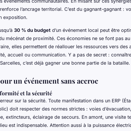
 événements communautaires. En misant sur ces synergies,
n renforce l’ancrage territorial. C’est du gagnant-gagnant : 
en exposition.
usqu’à
30 % du budget
d’un événement local peut être opti
 du mécénat de proximité. Ces économies ne se font pas au 
raire, elles permettent de réallouer les ressources vers des 
rité, accueil ou communication. Y a pas de secret : connaître
rcelles, c’est déjà gagner une bonne partie de la bataille.
pour un événement sans accroc
formité et la sécurité
erreur sur la sécurité. Toute manifestation dans un ERP (Ét
ic) doit respecter des normes strictes : voies d’évacuation
iée, extincteurs, éclairage de secours. En amont, une visite 
lieu est indispensable. Attention aussi à la puissance électri