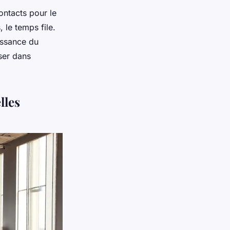
ontacts pour le
, le temps file.
issance du
ser dans
lles