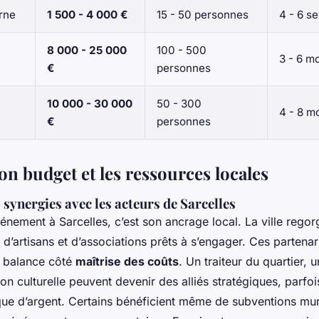
rne
1 500 - 4 000 €
15 - 50 personnes
4 - 6 s
8 000 - 25 000
100 - 500
3 - 6 m
€
personnes
10 000 - 30 000
50 - 300
4 - 8 m
€
personnes
on budget et les ressources locales
s synergies avec les acteurs de Sarcelles
énement à Sarcelles, c’est son ancrage local. La ville regor
 d’artisans et d’associations prêts à s’engager. Ces partena
a balance côté
maîtrise des coûts
. Un traiteur du quartier, 
on culturelle peuvent devenir des alliés stratégiques, parf
t que d’argent. Certains bénéficient même de subventions mu