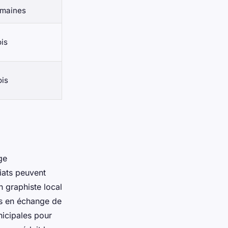
emaines
ois
ois
ge
riats peuvent
un graphiste local
ois en échange de
nicipales pour