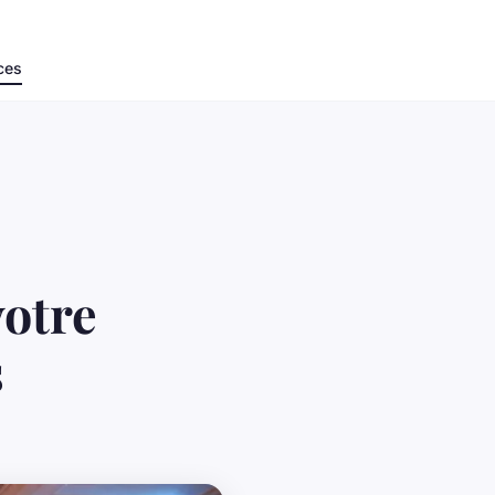
ces
votre
s