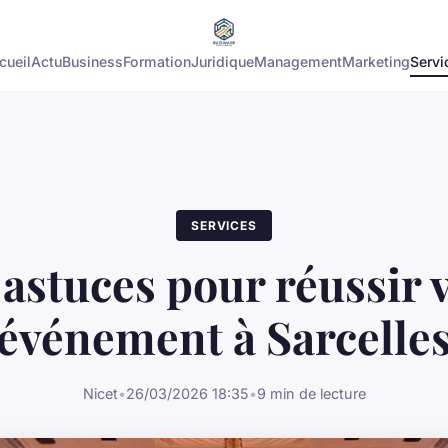
cueil
Actu
Business
Formation
Juridique
Management
Marketing
Servi
SERVICES
astuces pour réussir 
événement à Sarcelle
Nicet
•
26/03/2026 18:35
•
9 min de lecture