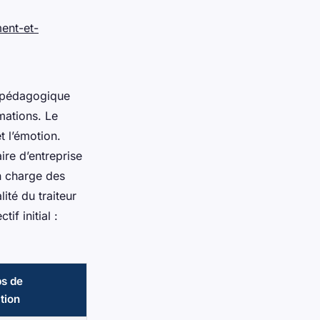
ment-et-
e pédagogique
mations. Le
t l’émotion.
ire d’entreprise
n charge des
ité du traiteur
if initial :
ps de
tion