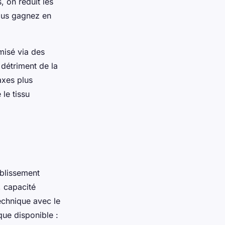
 on réduit les
vous gagnez en
misé via des
détriment de la
axes plus
 le tissu
ablissement
, capacité
technique avec le
que disponible :