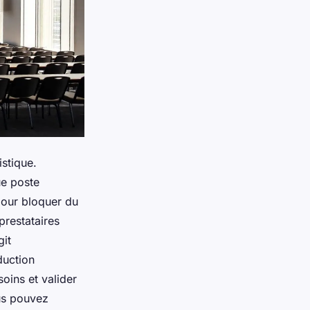
stique.
ue poste
our bloquer du
prestataires
git
duction
oins et valider
ous pouvez