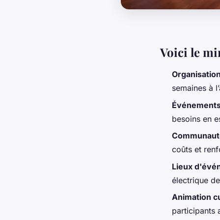
Voici le m
Organisatio
semaines à l’
Événements 
besoins en e
Communauté
coûts et renfo
Lieux d'évé
électrique d
Animation cu
participants