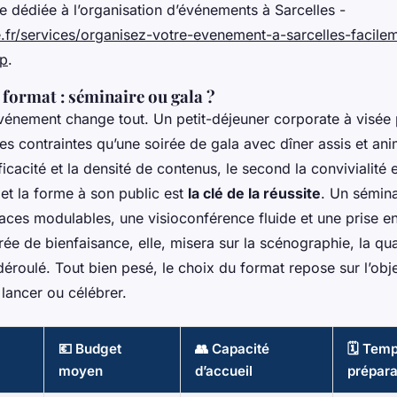
e dédiée à l’organisation d’événements à Sarcelles -
e.fr/services/organisez-votre-evenement-a-sarcelles-facile
hp
.
 format : séminaire ou gala ?
événement change tout. Un petit-déjeuner corporate à visé
s contraintes qu’une soirée de gala avec dîner assis et ani
ficacité et la densité de contenus, le second la convivialité e
et la forme à son public est
la clé de la réussite
. Un sémina
aces modulables, une visioconférence fluide et une prise e
ée de bienfaisance, elle, misera sur la scénographie, la qual
 déroulé. Tout bien pesé, le choix du format repose sur l’object
 lancer ou célébrer.
💶 Budget
👥 Capacité
🗓️ Tem
moyen
d’accueil
prépara